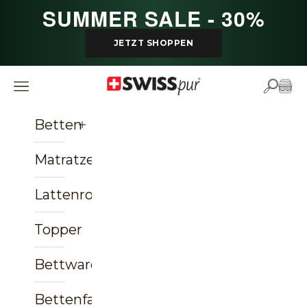
Zum Inhalt springen
SUMMER SALE - 30%
JETZT SHOPPEN
SWISSpur
Navigationsmenü öffnen
Suche ö
Ware
Betten
Matratzen
Lattenroste
Topper
Bettwaren
Bettenfachgeschäft