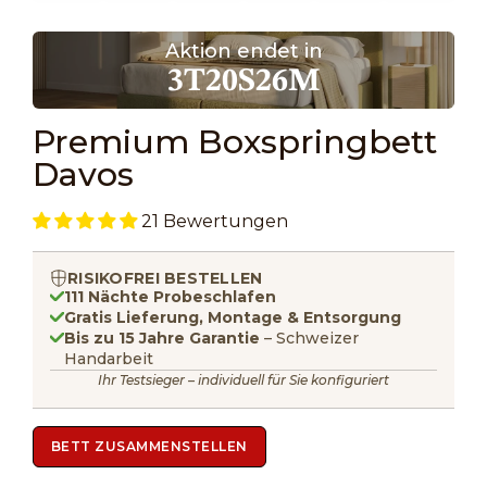
Gehe zu Element 1
Gehe zu Element 2
Gehe zu Element 3
Gehe zu Element 4
Gehe zu Element 5
Gehe zu El
Aktion endet in
3
T
20
S
26
M
Premium Boxspringbett
Davos
21 Bewertungen
RISIKOFREI BESTELLEN
111 Nächte Probeschlafen
Gratis Lieferung, Montage & Entsorgung
Bis zu 15 Jahre Garantie
– Schweizer
Handarbeit
Ihr Testsieger – individuell für Sie konfiguriert
BETT ZUSAMMENSTELLEN