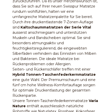
zurückzuführen. Da es unser Herzenswunsch ist,
dass Sie sich auf Ihrer neuen Swisspur Matratze
rundum wohlfühlen, halten wir eine
umfangreiche Matratzenpalette für Sie bereit.
Durch ihre druckentlastende 7-Zonen-Auflage
sind
Kaltschaummatratzen der Serie Vital
äusserst anschmiegsam und unterstützen
Muskeln und Bandscheiben optimal. Sie sind
besonders atmungsaktiv und
feuchtigkeitsregulierend, die eingewebten
Silberfäden verhindern das Einnisten von Milben
und Bakterien. Die ideale Matratze bei
Rückenproblemen oder Allergien.
Seiten- und Rückenschläfer treffen mit einer
Hybrid Tonnen-Taschenfederkernmatratze
eine gute Wahl. Der Premiumschaum und eine
fünf cm hohe Wellness-Komfortauflage sorgen
für optimale Druckentlastung der gesamten
Rückenpartie.
Unsere Tonnen-Taschenfederkernmatratze
Varia
Nature
enthält ausschliesslich natürliche
Rohstoffe wie Naturlatex, Rosshaar, Kokosfaser