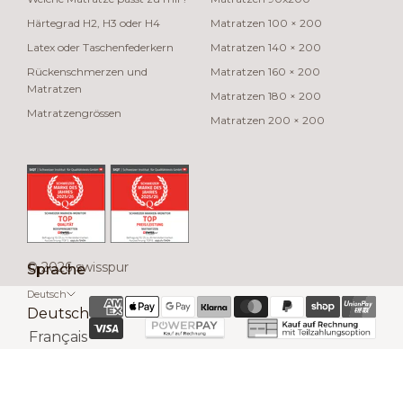
Härtegrad H2, H3 oder H4
Matratzen 100 × 200
Latex oder Taschenfederkern
Matratzen 140 × 200
Rückenschmerzen und
Matratzen 160 × 200
Matratzen
Matratzen 180 × 200
Matratzengrössen
Matratzen 200 × 200
© 2026 swisspur
Sprache
Deutsch
Deutsch
Français