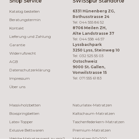
Shop Service
SWISSpur Standorte
6331 Hünenberg ZG,
Katalog bestellen
Rothusstrasse 24
Beratungstermin
Tel: 044 555 86 52
8706 Meilen ZH,
Kontakt
Alte Landstrasse 37
Lieferung und Zahlung
Tel: 044 558 46 57
Lyssbachpark
Garantie
3250 Lyss, Steinweg 10
Widerrufsrecht
Tel: 032 525 55 03
Ostschweiz
AGB
9000 St. Gallen,
Datenschutzerklärung
Vonwilstrasse 15
Tel: 071 555 61 83
Impressum
Über uns
Massivholzbetten
Naturlatex-Matratzen
Boxspringbetten
Kaltschaum-Matratzen
Latex-Topper
Taschenfederkern-Matratzen
Exlusive Bettwaren
Premium-Matratzen
Welche Matratze passt zu mir?
Matratzen 90x200