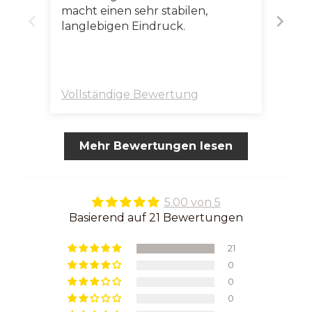
macht einen sehr stabilen,
im H
langlebigen Eindruck.
gen
pass
Vollständige Bewertung
Voll
Mehr Bewertungen lesen
5.00 von 5
Basierend auf 21 Bewertungen
21
0
0
0