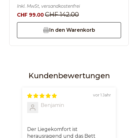
Inkl. MwSt, versandkostenfrei
CHF 142.00
CHF 99.00
In den Warenkorb
Kundenbewertungen
vor 1 Jahr
Benjamin
Sch
Lux
Der Liegekomfort ist
Ich 
herausragend und das Bett
Bett