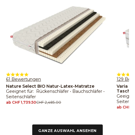
61 Bewertungen
129 Bew
Nature Select BIO Natur-Latex-Matratze
Varia N
Taschen
Geeignet für: Rückenschläfer • Bauchschläfer •
Geeignet
Seitenschläfer
Seitensc
Angebot
ab CHF 1,739.50
Regulärer Preis
CHF 2,485.00
Angebot
ab CHF 2
GANZE AUSWAHL ANSEHEN