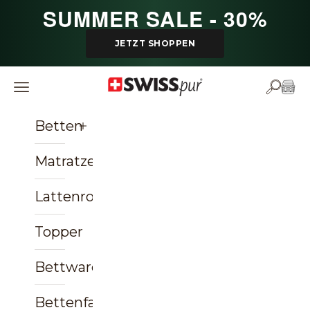
Zum Inhalt springen
SUMMER SALE - 30%
JETZT SHOPPEN
SWISSpur
Navigationsmenü öffnen
Suche ö
Ware
Betten
Matratzen
Lattenroste
Topper
Bettwaren
Bettenfachgeschäft