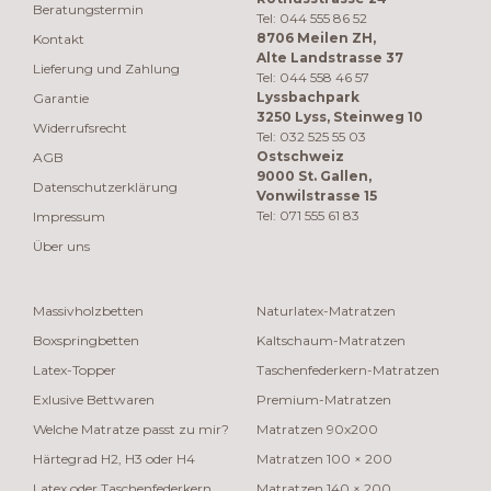
Beratungstermin
Tel: 044 555 86 52
8706 Meilen ZH,
Kontakt
Alte Landstrasse 37
Lieferung und Zahlung
Tel: 044 558 46 57
Lyssbachpark
Garantie
3250 Lyss, Steinweg 10
Widerrufsrecht
Tel: 032 525 55 03
Ostschweiz
AGB
9000 St. Gallen,
Datenschutzerklärung
Vonwilstrasse 15
Tel: 071 555 61 83
Impressum
Über uns
Massivholzbetten
Naturlatex-Matratzen
Boxspringbetten
Kaltschaum-Matratzen
Latex-Topper
Taschenfederkern-Matratzen
Exlusive Bettwaren
Premium-Matratzen
Welche Matratze passt zu mir?
Matratzen 90x200
Härtegrad H2, H3 oder H4
Matratzen 100 × 200
Latex oder Taschenfederkern
Matratzen 140 × 200