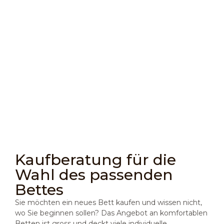
Massivholzbett Nivia aus Eiche
ab 2,047.00 CHF
ab 2,924.00 CHF
Kaufberatung für die
Wahl des passenden
Bettes
Sie möchten ein neues Bett kaufen und wissen nicht,
wo Sie beginnen sollen? Das Angebot an komfortablen
Betten ist gross und deckt viele individuelle