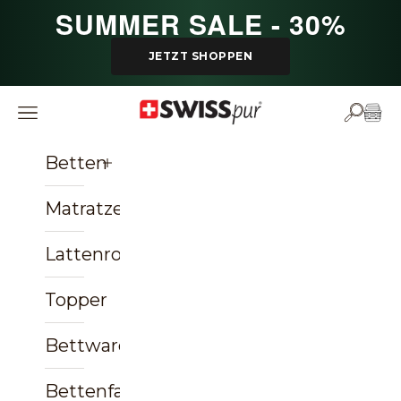
Zum Inhalt springen
SUMMER SALE - 30%
JETZT SHOPPEN
SWISSpur
Navigationsmenü öffnen
Suche ö
Ware
Betten
Matratzen
Lattenroste
Topper
Bettwaren
Bettenfachgeschäft