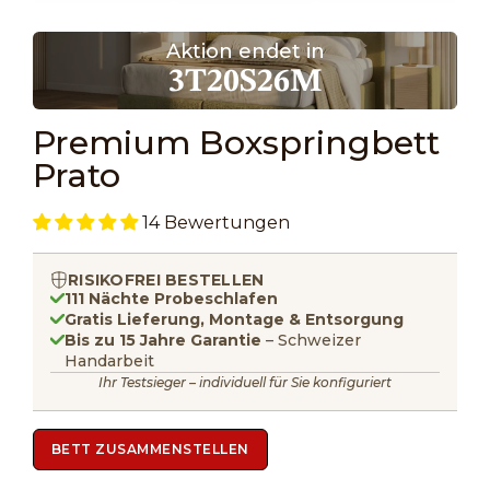
Gehe zu Element 1
Gehe zu Element 2
Gehe zu Element 3
Aktion endet in
3
T
20
S
26
M
Premium Boxspringbett
Prato
14 Bewertungen
RISIKOFREI BESTELLEN
111 Nächte Probeschlafen
Gratis Lieferung, Montage & Entsorgung
Bis zu 15 Jahre Garantie
– Schweizer
Handarbeit
Ihr Testsieger – individuell für Sie konfiguriert
BETT ZUSAMMENSTELLEN