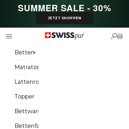
Zum Inhalt springen
SUMMER SALE - 30%
Powered by СPB
JETZT SHOPPEN
SWISSpur
Navigationsmenü öffnen
Suche ö
Ware
Betten
Matratzen
Lattenroste
Topper
Bettwaren
Bettenfachgeschäft