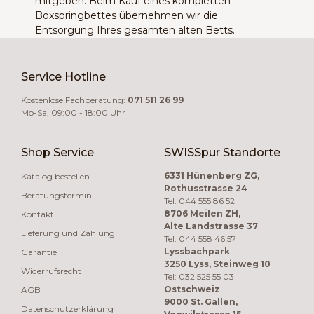
mitgeben. Beim Kauf eines kompletten
Boxspringbettes übernehmen wir die
Entsorgung Ihres gesamten alten Betts.
Service Hotline
Kostenlose Fachberatung:
071 511 26 99
Mo-Sa, 09:00 - 18:00 Uhr
Shop Service
SWISSpur Standorte
6331 Hünenberg ZG,
Katalog bestellen
Rothusstrasse 24
Beratungstermin
Tel: 044 555 86 52
8706 Meilen ZH,
Kontakt
Alte Landstrasse 37
Lieferung und Zahlung
Tel: 044 558 46 57
Lyssbachpark
Garantie
3250 Lyss, Steinweg 10
Widerrufsrecht
Tel: 032 525 55 03
Ostschweiz
AGB
9000 St. Gallen,
Datenschutzerklärung