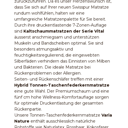
zurückzuführen. Da es unser Herzenswunsch ist,
dass Sie sich auf Ihrer neuen Swisspur Matratze
rundum wohlfühlen, halten wir eine
umfangreiche Matratzenpalette für Sie bereit.
Durch ihre druckentlastende 7-Zonen-Auflage
sind
Kaltschaummatratzen der Serie Vital
äusserst anschmiegsam und unterstützen
Muskeln und Bandscheiben optimal. Sie sind
besonders atmungsaktiv und
feuchtigkeitsregulierend, die eingewebten
Silberfäden verhindern das Einnisten von Milben
und Bakterien. Die ideale Matratze bei
Rückenproblemen oder Allergien.
Seiten- und Rückenschläfer treffen mit einer
Hybrid Tonnen-Taschenfederkernmatratze
eine gute Wahl. Der Premiumschaum und eine
fünf cm hohe Wellness-Komfortauflage sorgen
Loading product variants...
für optimale Druckentlastung der gesamten
Rückenpartie.
Unsere Tonnen-Taschenfederkernmatratze
Varia
Nature
enthält ausschliesslich natürliche
Rohstoffe wie Naturlatex, Rosshaar, Kokosfaser