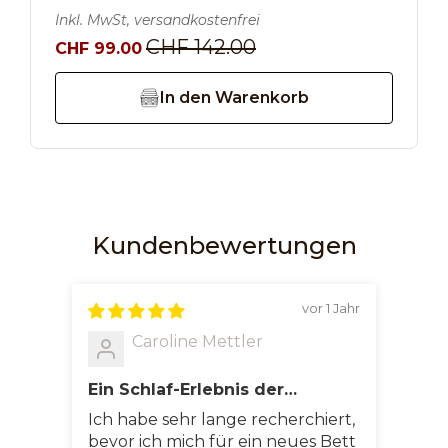
Inkl. MwSt, versandkostenfrei
CHF 142.00
CHF 99.00
In den Warenkorb
Kundenbewertungen
Interface loading...
vor 1 Jahr
Caroline Mettler
Ein Schlaf-Erlebnis der
chl
Extraklasse – Luxus, Komfort
Lux
Ich habe sehr lange recherchiert,
Das 
und Qualität vereint
bevor ich mich für ein neues Bett
wert