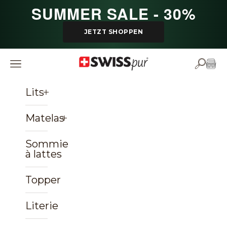
Passer au contenu
SUMMER SALE - 30%
JETZT SHOPPEN
SWISSpur
Ouvrir la navigation
Ouvrir 
Voir 
Lits
Matelas
Sommiers
à lattes
Topper
Literie