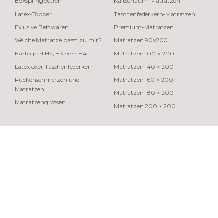
Boxspringbetten
Kaltschaum-Matratzen
Latex-Topper
Taschenfederkern-Matratzen
Exlusive Bettwaren
Premium-Matratzen
Welche Matratze passt zu mir?
Matratzen 90x200
Härtegrad H2, H3 oder H4
Matratzen 100 × 200
Latex oder Taschenfederkern
Matratzen 140 × 200
Rückenschmerzen und
Matratzen 160 × 200
Matratzen
Matratzen 180 × 200
Matratzengrössen
Matratzen 200 × 200
© 2026 swisspur
Langue
Français
Deutsch