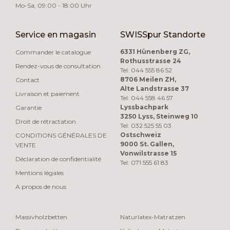
Mo-Sa, 09:00 - 18:00 Uhr
Service en magasin
SWISSpur Standorte
6331 Hünenberg ZG,
Commander le catalogue
Rothusstrasse 24
Rendez-vous de consultation
Tel: 044 555 86 52
8706 Meilen ZH,
Contact
Alte Landstrasse 37
Livraison et paiement
Tel: 044 558 46 57
Lyssbachpark
Garantie
3250 Lyss, Steinweg 10
Droit de rétractation
Tel: 032 525 55 03
Ostschweiz
CONDITIONS GÉNÉRALES DE
9000 St. Gallen,
VENTE
Vonwilstrasse 15
Déclaration de confidentialité
Tel: 071 555 61 83
Mentions légales
A propos de nous
Massivholzbetten
Naturlatex-Matratzen