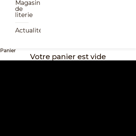
Magasin
de
literie
Actualités
Panier
Votre panier est vide
Über SWISSpur | Schweizer
Schlafexperten
Wo Schweizer
Schlafkultur Zuhause ist