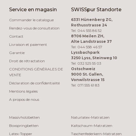
Service en magasin
SWISSpur Standorte
6331 Hünenberg ZG,
Commander le catalogue
Rothusstrasse 24
Rendez-vous de consultation
Tel: 044 555 86 52
8706 Meilen ZH,
Contact
Alte Landstrasse 37
Livraison et paiement
Tel: 044 558 46 57
Lyssbachpark
Garantie
3250 Lyss, Steinweg 10
Droit de rétractation
Tel: 032 525 55 03
Ostschweiz
CONDITIONS GÉNÉRALES DE
9000 St. Gallen,
VENTE
Vonwilstrasse 15
Déclaration de confidentialité
Tel: 071 555 61 83
Mentions légales
A propos de nous
Massivholzbetten
Naturlatex-Matratzen
Boxspringbetten
Kaltschaum-Matratzen
Latex-Topper
Taschenfederkern-Matratzen