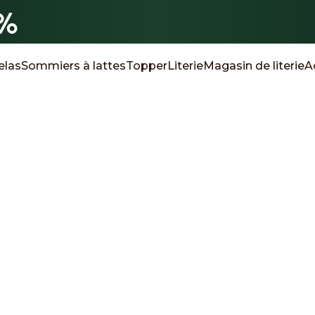
0%
elas
Sommiers à lattes
Topper
Literie
Magasin de literie
A