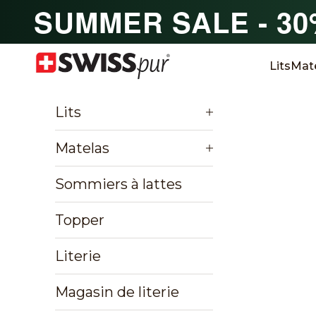
Passer au contenu
SUMMER SALE - 3
SWISSpur
Lits
Mat
Lits
Matelas
Sommiers à lattes
Topper
Literie
Magasin de literie