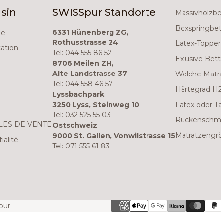
sin
SWISSpur Standorte
Massivholzb
Boxspringbe
6331 Hünenberg ZG,
ue
Rothusstrasse 24
Latex-Topper
ation
Tel: 044 555 86 52
Exlusive Bet
8706 Meilen ZH,
Alte Landstrasse 37
Welche Matra
Tel: 044 558 46 57
Härtegrad H2
Lyssbachpark
3250 Lyss, Steinweg 10
Latex oder T
Tel: 032 525 55 03
Rückenschme
LES DE VENTE
Ostschweiz
Matratzengr
9000 St. Gallen, Vonwilstrasse 15
ialité
Tel: 071 555 61 83
pur