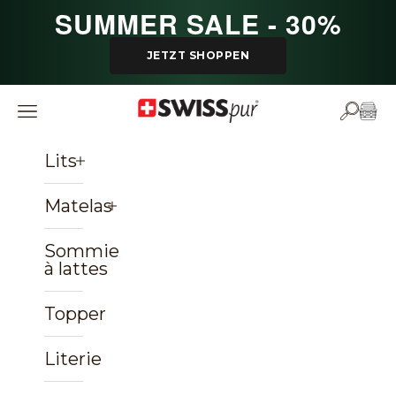
Passer au contenu
SUMMER SALE - 30%
JETZT SHOPPEN
SWISSpur
Ouvrir la navigation
Ouvrir 
Voir 
Lits
Matelas
Sommiers
à lattes
Topper
Literie