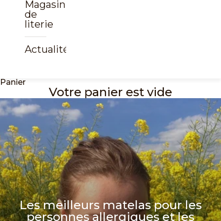
Magasin
de
literie
Actualités
Panier
Votre panier est vide
Les meilleurs matelas pour les
personnes allergiques et les