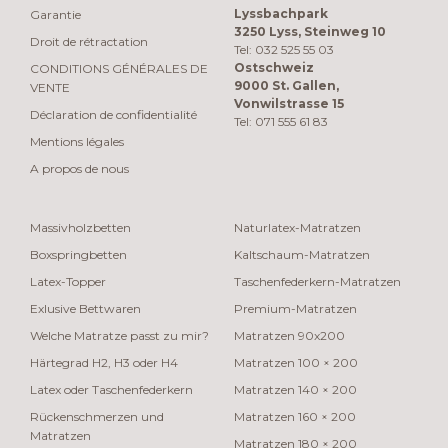
Lyssbachpark
Garantie
3250 Lyss, Steinweg 10
Droit de rétractation
Tel: 032 525 55 03
Ostschweiz
CONDITIONS GÉNÉRALES DE
9000 St. Gallen,
VENTE
Vonwilstrasse 15
Déclaration de confidentialité
Tel: 071 555 61 83
Mentions légales
A propos de nous
Massivholzbetten
Naturlatex-Matratzen
Boxspringbetten
Kaltschaum-Matratzen
Latex-Topper
Taschenfederkern-Matratzen
Exlusive Bettwaren
Premium-Matratzen
Welche Matratze passt zu mir?
Matratzen 90x200
Härtegrad H2, H3 oder H4
Matratzen 100 × 200
Latex oder Taschenfederkern
Matratzen 140 × 200
Rückenschmerzen und
Matratzen 160 × 200
Matratzen
Matratzen 180 × 200