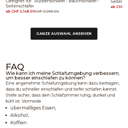
Geeignet für: Rückenschläfer • Bauchschläfer •
Seitensc
Seitenschläfer
Angebot
ab CHF 1,
Angebot
ab CHF 2,148.00
Regulärer Preis
CHF 3,069.00
GANZE AUSWAHL ANSEHEN
FAQ
Wie kann ich meine Schlafumgebung verbessern,
um besser einschlafen zu können?
Eine angenehme Schlafumgebung kann dazu beitragen,
dass du schneller einschlafen und tiefer schlafen kannst.
Stelle sicher, dass dein Schlafzimmer ruhig, dunkel und
kühl ist. Vermeide
übermäßiges Essen,
Alkohol,
Koffein