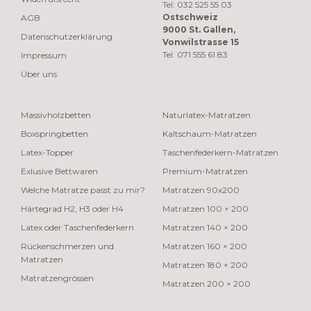
Tel: 032 525 55 03
Ostschweiz
AGB
9000 St. Gallen,
Datenschutzerklärung
Vonwilstrasse 15
Tel: 071 555 61 83
Impressum
Über uns
Massivholzbetten
Naturlatex-Matratzen
Boxspringbetten
Kaltschaum-Matratzen
Latex-Topper
Taschenfederkern-Matratzen
Exlusive Bettwaren
Premium-Matratzen
Welche Matratze passt zu mir?
Matratzen 90x200
Härtegrad H2, H3 oder H4
Matratzen 100 × 200
Latex oder Taschenfederkern
Matratzen 140 × 200
Rückenschmerzen und
Matratzen 160 × 200
Matratzen
Matratzen 180 × 200
Matratzengrössen
Matratzen 200 × 200