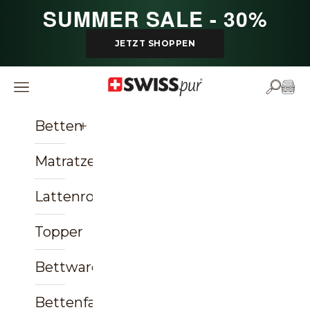
Zum Inhalt springen
SUMMER SALE - 30%
JETZT SHOPPEN
SWISSpur
Navigationsmenü öffnen
Suche ö
Ware
Betten
Matratzen
Lattenroste
Topper
Bettwaren
Bettenfachgeschäft