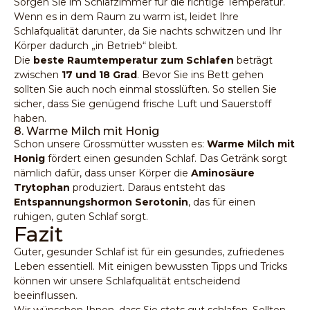
Sorgen Sie im Schlafzimmer für die richtige Temperatur.
Wenn es in dem Raum zu warm ist, leidet Ihre
Schlafqualität darunter, da Sie nachts schwitzen und Ihr
Körper dadurch „in Betrieb“ bleibt.
Die
beste Raumtemperatur zum Schlafen
beträgt
zwischen
17 und 18 Grad
. Bevor Sie ins Bett gehen
sollten Sie auch noch einmal stosslüften. So stellen Sie
sicher, dass Sie genügend frische Luft und Sauerstoff
haben.
8. Warme Milch mit Honig
Schon unsere Grossmütter wussten es:
Warme Milch mit
Honig
fördert einen gesunden Schlaf. Das Getränk sorgt
nämlich dafür, dass unser Körper die
Aminosäure
Trytophan
produziert. Daraus entsteht das
Entspannungshormon Serotonin
, das für einen
ruhigen, guten Schlaf sorgt.
Fazit
Guter, gesunder Schlaf ist für ein gesundes, zufriedenes
Leben essentiell. Mit einigen bewussten Tipps und Tricks
können wir unsere Schlafqualität entscheidend
beeinflussen.
Wir wünschen Ihnen, dass Sie stets gut schlafen. Sollten