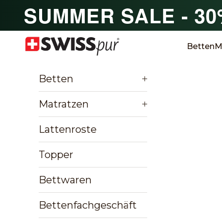
Zum Inhalt springen
SUMMER SALE - 3
SWISSpur
Betten
M
Betten
Matratzen
Lattenroste
Topper
Bettwaren
Bettenfachgeschäft