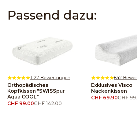
Passend dazu:
1127 Bewertungen
642 Bewe
Orthopädisches
Exklusives Visco
Kopfkissen "SWISSpur
Nackenkissen
Aqua COOL"
Angebot
CHF 69.90
Regulär
CHF 99
Angebot
CHF 99.00
Regulärer Preis
CHF 142.00