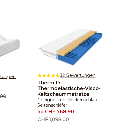
32 Bewertungen
rtungen
Therm 17
Premi
Thermoelastische-Visco-
Therm
Kaltschaummatratze
Kalts
er Preis
.00
Geeignet für: Rückenschläfer •
Geeign
Seitenschläfer
Seitens
Angebot
ab CHF 768.90
Ange
ab CH
Regulärer Preis
CHF 1,098.00
Regulä
CHF 1