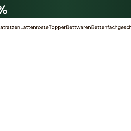
0%
atratzen
Lattenroste
Topper
Bettwaren
Bettenfachgesch