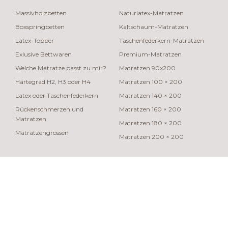
Massivholzbetten
Naturlatex-Matratzen
Boxspringbetten
Kaltschaum-Matratzen
Latex-Topper
Taschenfederkern-Matratzen
Exlusive Bettwaren
Premium-Matratzen
Welche Matratze passt zu mir?
Matratzen 90x200
Härtegrad H2, H3 oder H4
Matratzen 100 × 200
Latex oder Taschenfederkern
Matratzen 140 × 200
Rückenschmerzen und
Matratzen 160 × 200
Matratzen
Matratzen 180 × 200
Matratzengrössen
Matratzen 200 × 200
© 2026 swisspur
Langue