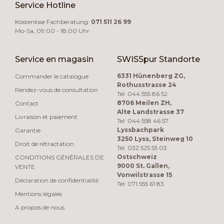
Service Hotline
Kostenlose Fachberatung:
071 511 26 99
Mo-Sa, 09:00 - 18:00 Uhr
Service en magasin
SWISSpur Standorte
6331 Hünenberg ZG,
Commander le catalogue
Rothusstrasse 24
Rendez-vous de consultation
Tel: 044 555 86 52
8706 Meilen ZH,
Contact
Alte Landstrasse 37
Livraison et paiement
Tel: 044 558 46 57
Lyssbachpark
Garantie
3250 Lyss, Steinweg 10
Droit de rétractation
Tel: 032 525 55 03
Ostschweiz
CONDITIONS GÉNÉRALES DE
9000 St. Gallen,
VENTE
Vonwilstrasse 15
Déclaration de confidentialité
Tel: 071 555 61 83
Mentions légales
A propos de nous