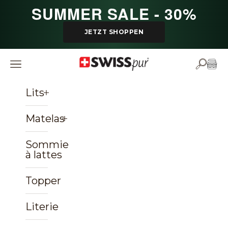
Passer au contenu
SUMMER SALE - 30%
JETZT SHOPPEN
SWISSpur
Ouvrir la navigation
Ouvrir 
Voir 
Lits
Matelas
Sommiers
à lattes
Topper
Literie