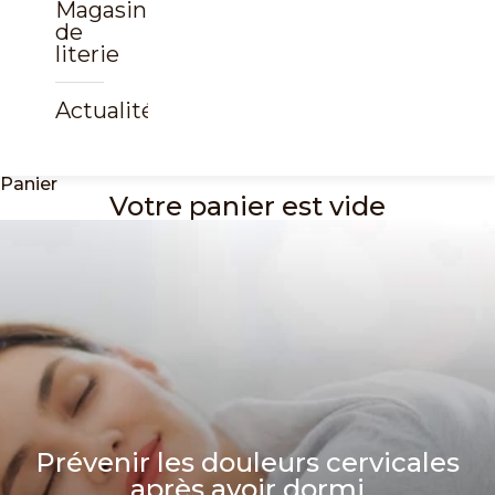
Magasin
de
literie
Actualités
Panier
Votre panier est vide
Prévenir les douleurs cervicales
après avoir dormi