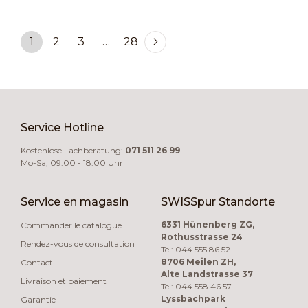
1
2
3
…
28
Service Hotline
Kostenlose Fachberatung:
071 511 26 99
Mo-Sa, 09:00 - 18:00 Uhr
Service en magasin
SWISSpur Standorte
6331 Hünenberg ZG,
Commander le catalogue
Rothusstrasse 24
Rendez-vous de consultation
Tel: 044 555 86 52
8706 Meilen ZH,
Contact
Alte Landstrasse 37
Livraison et paiement
Tel: 044 558 46 57
Lyssbachpark
Garantie