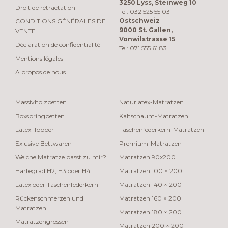
3250 Lyss, Steinweg 10
Droit de rétractation
Tel: 032 525 55 03
Ostschweiz
CONDITIONS GÉNÉRALES DE
9000 St. Gallen,
VENTE
Vonwilstrasse 15
Déclaration de confidentialité
Tel: 071 555 61 83
Mentions légales
A propos de nous
Massivholzbetten
Naturlatex-Matratzen
Boxspringbetten
Kaltschaum-Matratzen
Latex-Topper
Taschenfederkern-Matratzen
Exlusive Bettwaren
Premium-Matratzen
Welche Matratze passt zu mir?
Matratzen 90x200
Härtegrad H2, H3 oder H4
Matratzen 100 × 200
Latex oder Taschenfederkern
Matratzen 140 × 200
Rückenschmerzen und
Matratzen 160 × 200
Matratzen
Matratzen 180 × 200
Matratzengrössen
Matratzen 200 × 200