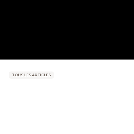
TOUS LES ARTICLES
Memory Foam oder
Gelschaum? Welche
Matratze eignet sich bei
Rücken- und