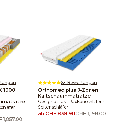
rtungen
63 Bewertungen
K 1000
Orthomed plus 7-Zonen
Natur
Kaltschaummatratze
Latex
nmatratze
Geeignet für: Rückenschläfer •
Geeign
Seitenschläfer
Bauchsc
hläfer •
Angebot
ab CHF 838.90
Regulärer Preis
CHF 1,198.00
Ange
ab CH
ulärer Preis
 1,057.00
Regulä
CHF 2