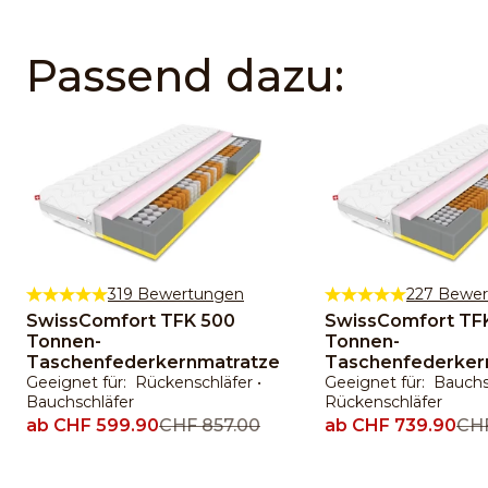
Passend dazu:
319 Bewertungen
227 Bewe
SwissComfort TFK 500
SwissComfort TF
Tonnen-
Tonnen-
Taschenfederkernmatratze
Taschenfederker
Geeignet für: Rückenschläfer •
Geeignet für: Bauchsc
Bauchschläfer
Rückenschläfer
Angebot
ab CHF 599.90
Regulärer Preis
CHF 857.00
Angebot
ab CHF 739.90
Reg
CHF