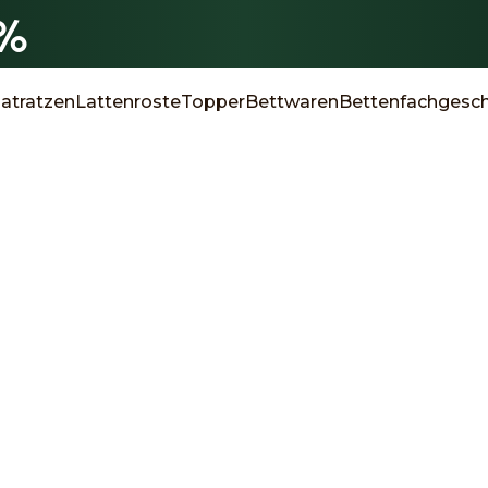
0%
atratzen
Lattenroste
Topper
Bettwaren
Bettenfachgesch