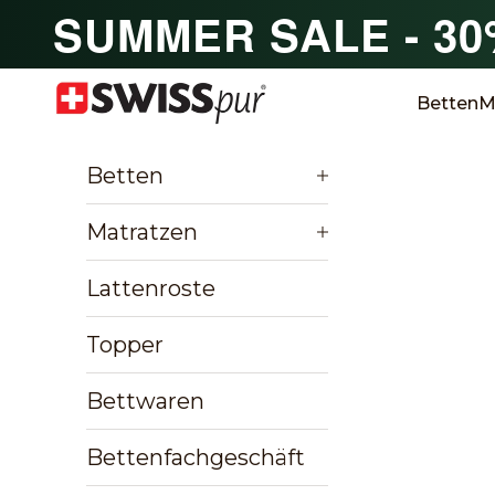
Zum Inhalt springen
SUMMER SALE - 3
SWISSpur
Betten
M
Betten
Matratzen
Lattenroste
Topper
Bettwaren
Bettenfachgeschäft