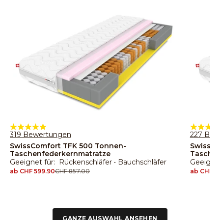
319 Bewertungen
227 Bew
SwissComfort TFK 500 Tonnen-
SwissCo
Taschenfederkernmatratze
Taschen
Geeignet für: Rückenschläfer • Bauchschläfer
Geeignet
Angebot
ab CHF 599.90
Regulärer Preis
CHF 857.00
Angebot
ab CHF 7
GANZE AUSWAHL ANSEHEN