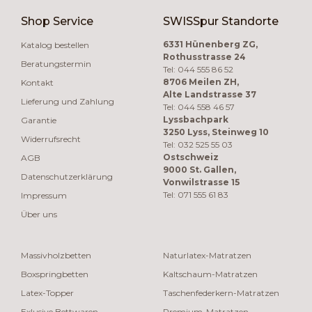
Shop Service
SWISSpur Standorte
6331 Hünenberg ZG,
Katalog bestellen
Rothusstrasse 24
Beratungstermin
Tel: 044 555 86 52
8706 Meilen ZH,
Kontakt
Alte Landstrasse 37
Lieferung und Zahlung
Tel: 044 558 46 57
Lyssbachpark
Garantie
3250 Lyss, Steinweg 10
Widerrufsrecht
Tel: 032 525 55 03
Ostschweiz
AGB
9000 St. Gallen,
Datenschutzerklärung
Vonwilstrasse 15
Tel: 071 555 61 83
Impressum
Über uns
Massivholzbetten
Naturlatex-Matratzen
Boxspringbetten
Kaltschaum-Matratzen
Latex-Topper
Taschenfederkern-Matratzen
Exlusive Bettwaren
Premium-Matratzen