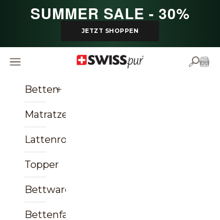
Zum Inhalt springen
SUMMER SALE - 30%
JETZT SHOPPEN
SWISSpur
Navigationsmenü öffnen
Suche ö
Ware
Betten
Matratzen
Lattenroste
Topper
Bettwaren
Bettenfachgeschäft