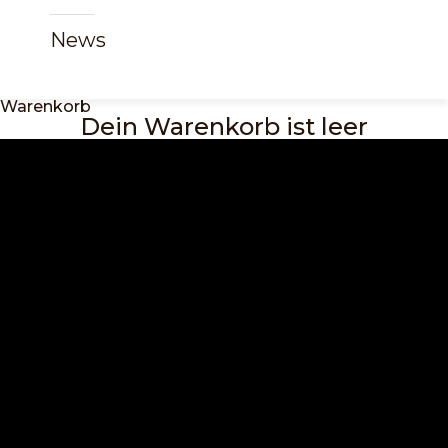
News
Warenkorb
Dein Warenkorb ist leer
Schlafwelt
Informieren Sie sich hier zu allen Themen rund um Bett,
Lattenrost & Matratze für einen erholsamen Schlaf.