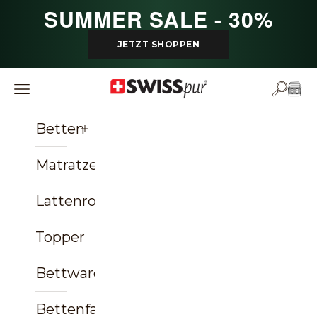
Zum Inhalt springen
SUMMER SALE - 30%
JETZT SHOPPEN
SWISSpur
Navigationsmenü öffnen
Suche ö
Ware
Betten
Matratzen
Lattenroste
Topper
Bettwaren
Bettenfachgeschäft