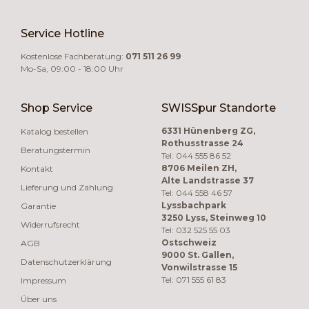
Service Hotline
Kostenlose Fachberatung:
071 511 26 99
Mo-Sa, 09:00 - 18:00 Uhr
Shop Service
SWISSpur Standorte
6331 Hünenberg ZG,
Katalog bestellen
Rothusstrasse 24
Beratungstermin
Tel: 044 555 86 52
8706 Meilen ZH,
Kontakt
Alte Landstrasse 37
Lieferung und Zahlung
Tel: 044 558 46 57
Lyssbachpark
Garantie
3250 Lyss, Steinweg 10
Widerrufsrecht
Tel: 032 525 55 03
Ostschweiz
AGB
9000 St. Gallen,
Datenschutzerklärung
Vonwilstrasse 15
Tel: 071 555 61 83
Impressum
Über uns