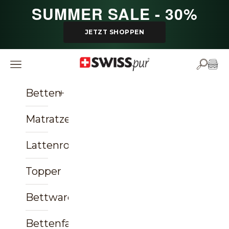
Zum Inhalt springen
SUMMER SALE - 30%
JETZT SHOPPEN
SWISSpur
Navigationsmenü öffnen
Suche ö
Ware
Betten
Matratzen
Lattenroste
Topper
Bettwaren
Bettenfachgeschäft