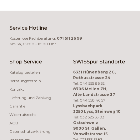
Service Hotline
Kostenlose Fachberatung:
071 511 26 99
Mo-Sa, 09:00 - 18:00 Uhr
Shop Service
SWISSpur Standorte
6331 Hünenberg ZG,
Katalog bestellen
Rothusstrasse 24
Beratungstermin
Tel: 044 555 86 52
8706 Meilen ZH,
Kontakt
Alte Landstrasse 37
Lieferung und Zahlung
Tel: 044 558 46 57
Lyssbachpark
Garantie
3250 Lyss, Steinweg 10
Widerrufsrecht
Tel: 032 525 55 03
Ostschweiz
AGB
9000 St. Gallen,
Datenschutzerklärung
Vonwilstrasse 15
Tel: 071 555 61 83
Impressum