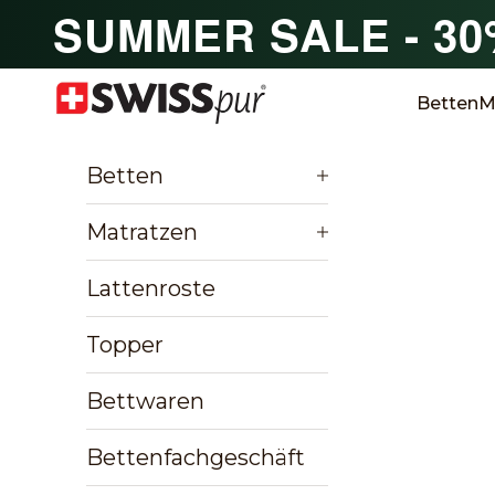
Zum Inhalt springen
SUMMER SALE - 3
SWISSpur
Betten
M
Betten
Matratzen
Lattenroste
Topper
Bettwaren
Bettenfachgeschäft