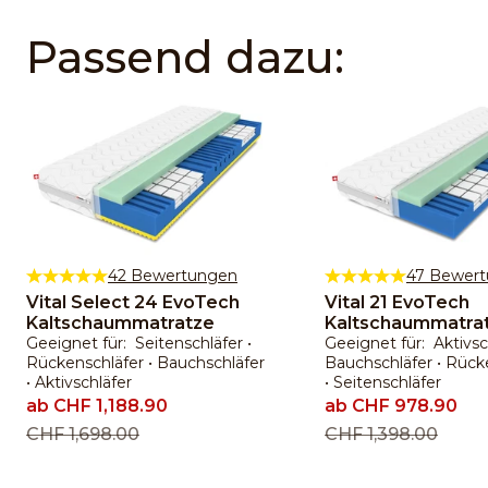
Passend dazu:
42 Bewertungen
47 Bewer
Vital Select 24 EvoTech
Vital 21 EvoTech
Kaltschaummatratze
Kaltschaummatra
Geeignet für: Seitenschläfer •
Geeignet für: Aktivsch
Rückenschläfer • Bauchschläfer
Bauchschläfer • Rück
• Aktivschläfer
• Seitenschläfer
Angebot
ab CHF 1,188.90
Angebot
ab CHF 978.90
Regulärer Preis
CHF 1,698.00
Regulärer Preis
CHF 1,398.00