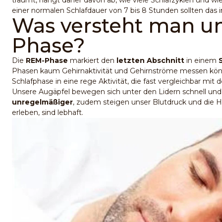
träumt, hängt daher davon ab, wie viele Schlafzyklen und w
einer normalen Schlafdauer von 7 bis 8 Stunden sollten das im
Was versteht man u
Phase?
Die
REM-Phase
markiert den
letzten Abschnitt
in einem
Phasen kaum Gehirnaktivität und Gehirnströme messen kö
Schlafphase in eine rege Aktivität, die fast vergleichbar mi
Unsere Augäpfel bewegen sich unter den Lidern schnell und
unregelmäßiger
, zudem steigen unser Blutdruck und die H
erleben, sind lebhaft.