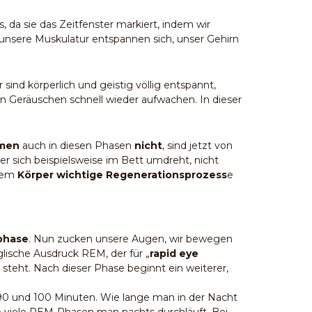
s, da sie das Zeitfenster markiert, indem wir
 unsere Muskulatur entspannen sich, unser Gehirn
r sind körperlich und geistig völlig entspannt,
sen Geräuschen schnell wieder aufwachen. In dieser
umen
auch in diesen Phasen
nicht
, sind jetzt von
r sich beispielsweise im Bett umdreht, nicht
erem
Körper wichtige Regenerationsprozess
e
phase
. Nun zucken unsere Augen, wir bewegen
lische Ausdruck REM, der für „
rapid eye
 steht. Nach dieser Phase beginnt ein weiterer,
n 90 und 100 Minuten. Wie lange man in der Nacht