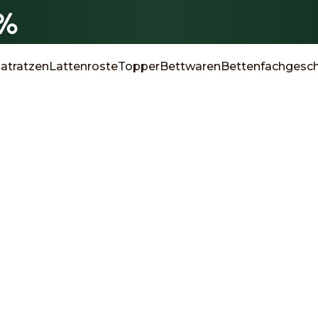
0%
atratzen
Lattenroste
Topper
Bettwaren
Bettenfachgesch