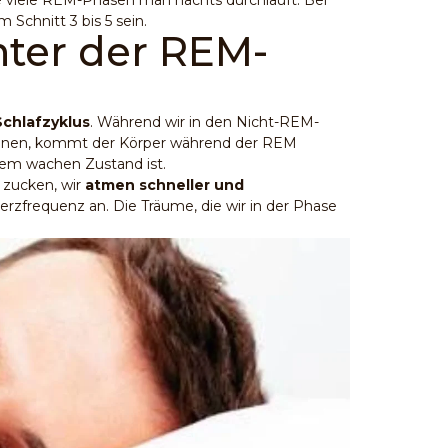
ie viele REM-Phasen man nachts durchläuft. Bei
 Schnitt 3 bis 5 sein.
nter der REM-
Schlafzyklus
. Während wir in den Nicht-REM-
nnen, kommt der Körper während der REM
t dem wachen Zustand ist.
 zucken, wir
atmen schneller und
erzfrequenz an. Die Träume, die wir in der Phase