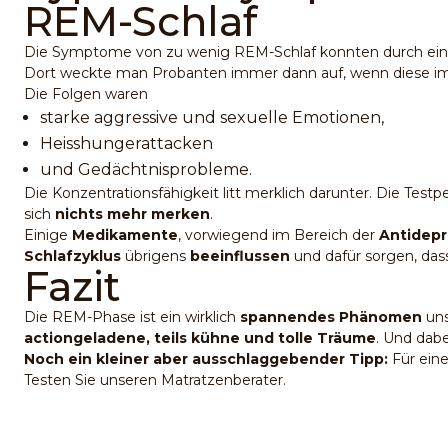
REM-Schlaf
Die Symptome von zu wenig REM-Schlaf konnten durch eini
Dort weckte man Probanten immer dann auf, wenn diese im 
Die Folgen waren
starke aggressive und sexuelle Emotionen,
Heisshungerattacken
und Gedächtnisprobleme.
Die Konzentrationsfähigkeit litt merklich darunter. Die Tes
sich
nichts mehr merken
.
Einige
Medikamente
, vorwiegend im Bereich der
Antidepr
Schlafzyklus
übrigens
beeinflussen
und dafür sorgen, da
Fazit
Die REM-Phase ist ein wirklich
spannendes Phänomen
uns
actiongeladene, teils kühne und tolle Träume
. Und dabe
Noch ein kleiner aber ausschlaggebender Tipp:
Für eine
Testen Sie unseren Matratzenberater.