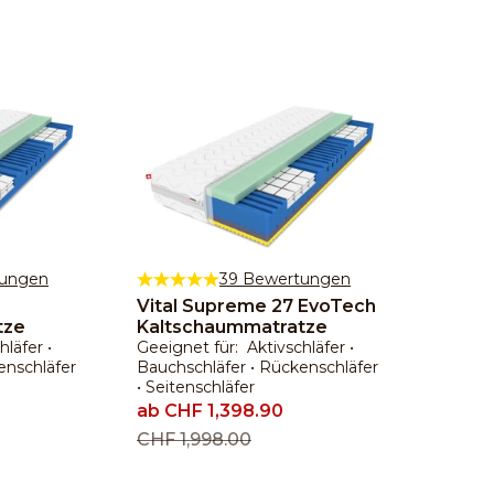
tungen
39 Bewertungen
Vital Supreme 27 EvoTech
tze
Kaltschaummatratze
läfer •
Geeignet für: Aktivschläfer •
enschläfer
Bauchschläfer • Rückenschläfer
• Seitenschläfer
Angebot
ab CHF 1,398.90
Regulärer Preis
CHF 1,998.00