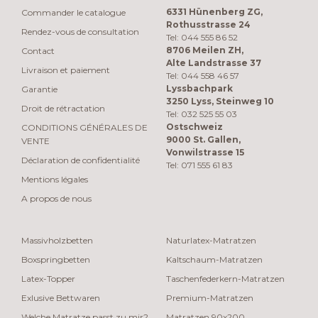
6331 Hünenberg ZG,
Commander le catalogue
Rothusstrasse 24
Rendez-vous de consultation
Tel: 044 555 86 52
8706 Meilen ZH,
Contact
Alte Landstrasse 37
Livraison et paiement
Tel: 044 558 46 57
Lyssbachpark
Garantie
3250 Lyss, Steinweg 10
Droit de rétractation
Tel: 032 525 55 03
Ostschweiz
CONDITIONS GÉNÉRALES DE
9000 St. Gallen,
VENTE
Vonwilstrasse 15
Déclaration de confidentialité
Tel: 071 555 61 83
Mentions légales
A propos de nous
Massivholzbetten
Naturlatex-Matratzen
Boxspringbetten
Kaltschaum-Matratzen
Latex-Topper
Taschenfederkern-Matratzen
Exlusive Bettwaren
Premium-Matratzen
Welche Matratze passt zu mir?
Matratzen 90x200