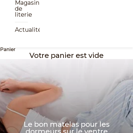
Magasin
de
literie
Actualités
Panier
Votre panier est vide
Le bon matelas pour les
dormeurs sur le ventre