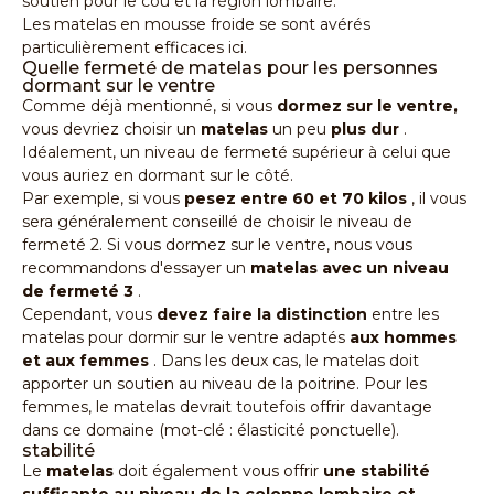
soutien pour le cou et la région lombaire.
Les matelas en mousse froide
se sont avérés
particulièrement efficaces ici.
Quelle fermeté de matelas pour les personnes
dormant sur le ventre
Comme déjà mentionné, si vous
dormez sur le ventre,
vous devriez choisir un
matelas
un peu
plus dur
.
Idéalement, un niveau de fermeté supérieur à celui que
vous auriez en dormant sur le côté.
Par exemple, si vous
pesez entre 60 et 70 kilos
, il vous
sera généralement conseillé de choisir le niveau de
fermeté 2. Si vous dormez sur le ventre, nous vous
recommandons d'essayer un
matelas avec un niveau
de fermeté 3
.
Cependant, vous
devez faire la distinction
entre les
matelas pour dormir sur le ventre adaptés
aux hommes
et aux femmes
. Dans les deux cas, le matelas doit
apporter un soutien au niveau de la poitrine. Pour les
femmes, le matelas devrait toutefois offrir davantage
dans ce domaine (mot-clé : élasticité ponctuelle).
stabilité
Le
matelas
doit également vous offrir
une stabilité