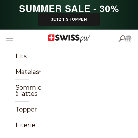
Passer au contenu
SUMMER SALE - 30%
JETZT SHOPPEN
SWISSpur
Ouvrir la navigation
Ouvrir 
Voir 
Lits
Matelas
Sommiers
à lattes
Topper
Literie