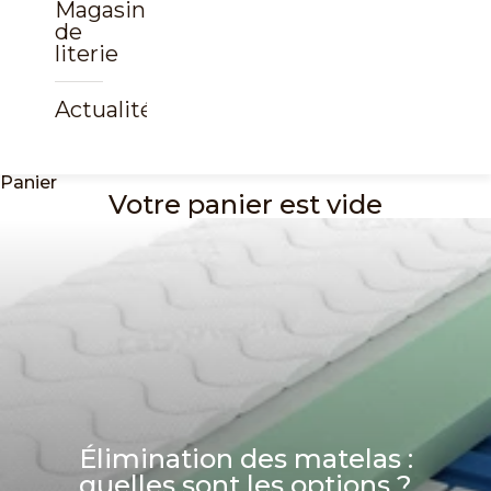
Magasin
de
literie
Actualités
Panier
Votre panier est vide
Élimination des matelas :
quelles sont les options ?