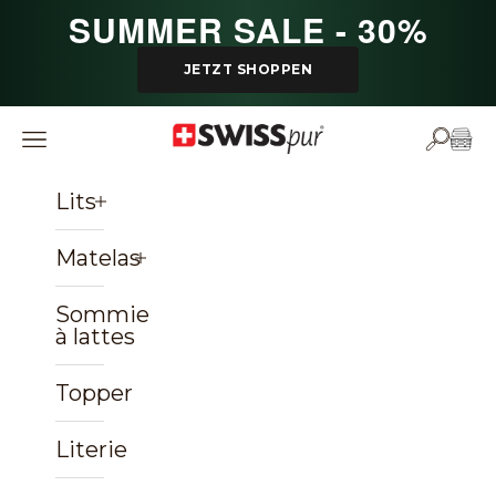
Passer au contenu
SUMMER SALE - 30%
JETZT SHOPPEN
SWISSpur
Ouvrir la navigation
Ouvrir 
Voir 
Lits
Matelas
Sommiers
à lattes
Topper
Literie