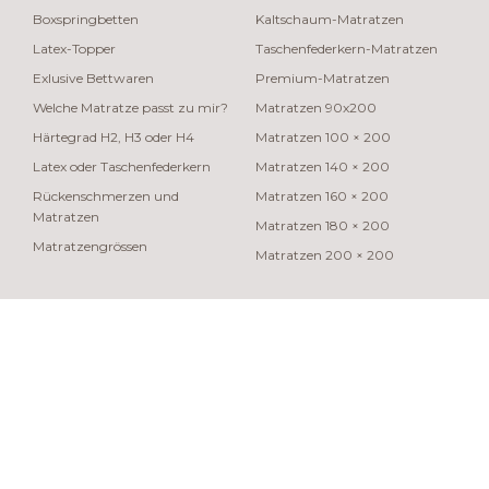
Boxspringbetten
Kaltschaum-Matratzen
Latex-Topper
Taschenfederkern-Matratzen
Exlusive Bettwaren
Premium-Matratzen
Welche Matratze passt zu mir?
Matratzen 90x200
Härtegrad H2, H3 oder H4
Matratzen 100 × 200
Latex oder Taschenfederkern
Matratzen 140 × 200
Rückenschmerzen und
Matratzen 160 × 200
Matratzen
Matratzen 180 × 200
Matratzengrössen
Matratzen 200 × 200
© 2026 swisspur
Langue
Français