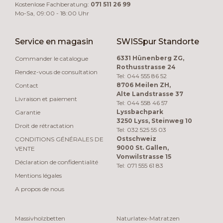
Kostenlose Fachberatung:
071 511 26 99
Mo-Sa, 09:00 - 18:00 Uhr
Service en magasin
SWISSpur Standorte
6331 Hünenberg ZG,
Commander le catalogue
Rothusstrasse 24
Rendez-vous de consultation
Tel: 044 555 86 52
8706 Meilen ZH,
Contact
Alte Landstrasse 37
Livraison et paiement
Tel: 044 558 46 57
Lyssbachpark
Garantie
3250 Lyss, Steinweg 10
Droit de rétractation
Tel: 032 525 55 03
Ostschweiz
CONDITIONS GÉNÉRALES DE
9000 St. Gallen,
VENTE
Vonwilstrasse 15
Déclaration de confidentialité
Tel: 071 555 61 83
Mentions légales
A propos de nous
Massivholzbetten
Naturlatex-Matratzen